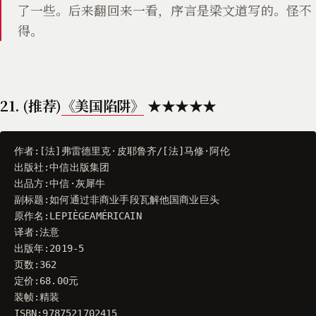
了一些。后来翻回来一看，序言是梁文道写的。怪不
得。
21. (推荐)
《美国陷阱》
★★★★★
作者
:[
法
]
弗雷德里克
·
皮耶鲁齐
/
[
法
]
马修
·
阿伦
出版社
:
中信出版集团
出品方
:
中信
·
灰犀牛
副标题
:
如何通过非商业手段瓦解他国商业巨头
原作名
:
LEPIÈGEAMÉRICAIN
译者
:
法意
出版年
:
2019
-
5
页数
:
362
定价
:
68.00
元
装帧
:
精装
ISBN
:
9787521702415