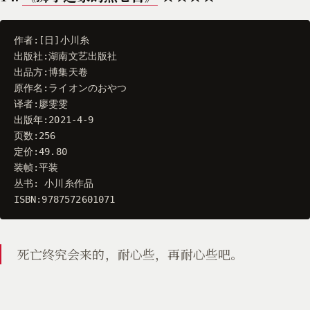
作者
:[
日
]
小川糸
出版社
:
湖南文艺出版社
出品方
:
博集天卷
原作名
:
ライオンのおやつ
译者
:
廖雯雯
出版年
:
2021
-
4
-
9
页数
:
256
定价
:
49.80
装帧
:
平装
丛书
:
小川糸作品
ISBN
:
9787572601071
死亡终究会来的，耐心些，再耐心些吧。