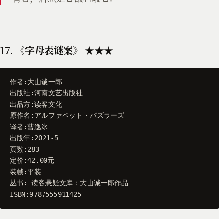
17.
《字母表谜案》
★★★
作者
:
大山诚一郎
出版社
:
河南文艺出版社
出品方
:
读客文化
原作名
:
アルファベット
・
パズラーズ
译者
:
曹逸冰
出版年
:
2021
-
5
页数
:
283
定价
:
42.00
元
装帧
:
平装
丛书
:
读客悬疑文库
：
大山诚一郎作品
ISBN
:
9787555911425