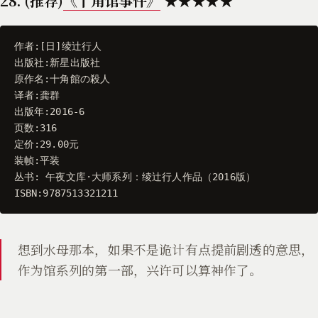
28. (推荐)
《十角馆事件》
★★★★★
作者
:[
日
]
绫辻行人
出版社
:
新星出版社
原作名
:
十角館の殺人
译者
:
龚群
出版年
:
2016
-
6
页数
:
316
定价
:
29.00
元
装帧
:
平装
丛书
:
午夜文库
·
大师系列
：
绫辻行人作品
（
2016
版
）
ISBN
:
9787513321211
想到水母那本，如果不是诡计有点提前剧透的意思，
作为馆系列的第一部，兴许可以算神作了。