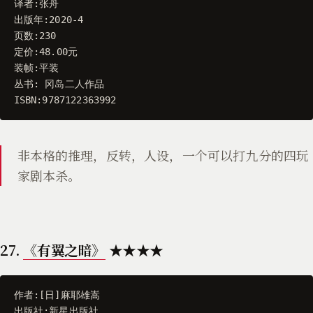
译者
:
张舟
出版年
:
2020
-
4
页数
:
230
定价
:
48.00
元
装帧
:
平装
丛书
:
冈岛二人作品
ISBN
:
9787122363992
非本格的推理，反转，人设，一个可以打九分的四玩
家剧本杀。
27.
《有翼之暗》
★★★★
作者
:[
日
]
麻耶雄嵩
出版社
:
新星出版社