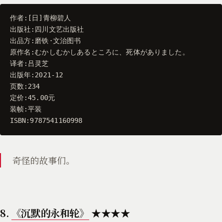
作者
:[
日
]
青柳碧人
出版社
:
四川文艺出版社
出品方
:
磨铁
·
文治图书
原作名
:
むかしむかしあるところに
、
死体がありました
。
译者
:
吕灵芝
出版年
:
2021
-
12
页数
:
234
定价
:
45.00
元
装帧
:
平装
ISBN
:
9787541160998
奇怪的故事们。
8.
《沉默的永和轮》
★★★★