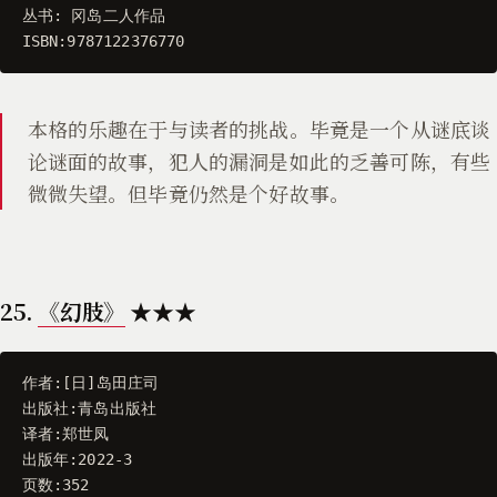
丛书
:
冈岛二人作品
ISBN
:
9787122376770
本格的乐趣在于与读者的挑战。毕竟是一个从谜底谈
论谜面的故事，犯人的漏洞是如此的乏善可陈，有些
微微失望。但毕竟仍然是个好故事。
25.
《幻肢》
★★★
作者
:[
日
]
岛田庄司
出版社
:
青岛出版社
译者
:
郑世凤
出版年
:
2022
-
3
页数
:
352