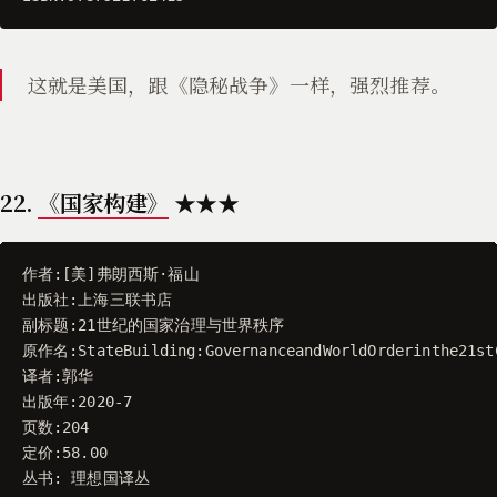
这就是美国，跟《隐秘战争》一样，强烈推荐。
22.
《国家构建》
★★★
作者
:[
美
]
弗朗西斯
·
福山
出版社
:
上海三联书店
副标题
:
21
世纪的国家治理与世界秩序
原作名
:
StateBuilding
:
GovernanceandWorldOrderinthe21st
译者
:
郭华
出版年
:
2020
-
7
页数
:
204
定价
:
58.00
丛书
:
理想国译丛