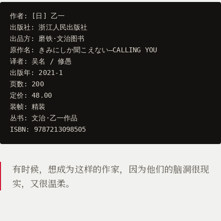
作者
:
[
日
]
乙一
出版社
:
浙江人民出版社
出品方
:
磨铁
·
文治图书
原作名
:
きみにしか聞こえない
―
CALLING
YOU
译者
:
吴名
/
修愚
出版年
:
2021
-
1
页数
:
200
定价
:
48.00
装帧
:
精装
丛书
:
文治
·
乙一作品
ISBN
:
9787213098505
有时候，想成为这样的作家，因为他们的脑洞很现
实，又很温柔。