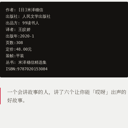
作者
:
[
日
]
米泽穗信
出版社
:
人民文学出版社
出品方
:
99
读书人
译者
:
王皎娇
出版年
:
2020
-
1
页数
:
308
定价
:
48.00
元
装帧
:
平装
丛书
:
米泽穗信精选集
ISBN
:
9787020153084
一个会讲故事的人，讲了六个让你能「哎呀」出声的
好故事。