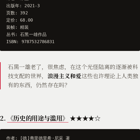
出版年
:
2021
-
3
页数
:
392
定价
:
68.00
装帧
:
精装
丛书
:
石黑一雄作品
ISBN
:
9787532786831
石黑一雄老了，很焦虑，在这个光怪陆离的逐渐被科
技支配的世界，
浪漫主义和爱
这些也许理论上人类独
有的东西，仍然存在吗？
2.
《历史的用途与滥用》
★★★★☆
作者
:
[
德
]
弗里德里希
·
尼采
著