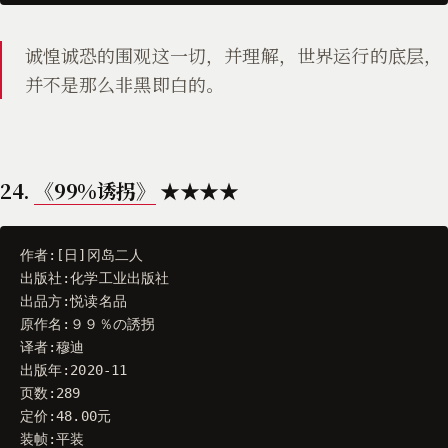
诚惶诚恐的围观这一切，并理解，世界运行的底层，
并不是那么非黑即白的。
24.
《99%诱拐》
★★★★
作者
:[
日
]
冈岛二人
出版社
:
化学工业出版社
出品方
:
悦读名品
原作名
:
９９％
の誘拐
译者
:
穆迪
出版年
:
2020
-
11
页数
:
289
定价
:
48.00
元
装帧
:
平装