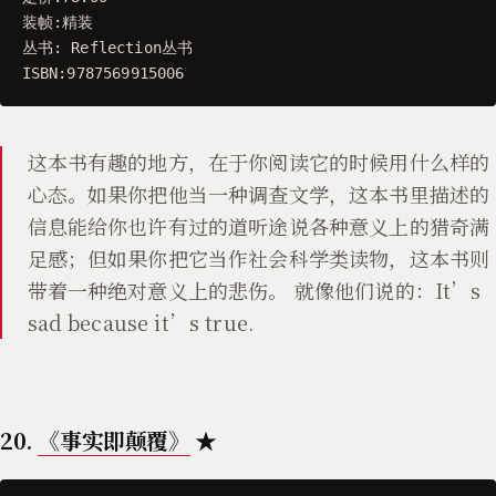
装帧
:
精装
丛书
:
Reflection丛书
ISBN
:
9787569915006
这本书有趣的地方，在于你阅读它的时候用什么样的
心态。如果你把他当一种调查文学，这本书里描述的
信息能给你也许有过的道听途说各种意义上的猎奇满
足感；但如果你把它当作社会科学类读物，这本书则
带着一种绝对意义上的悲伤。 就像他们说的：It’s
sad because it’s true.
20.
《事实即颠覆》
★