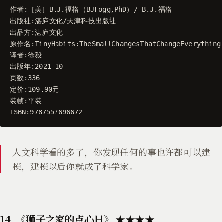
作者
:
［
美
］
B
.
J
.
福格
（
BJFogg
,
PhD
）
/
B
.
J
.
福格
出版社
:
湛庐文化
/
天津科技出版社
出品方
:
湛庐文化
原作名
:
TinyHabits
:
TheSmallChangesThatChangeEverything
译者
:
徐毅
出版年
:
2021
-
10
页数
:
336
定价
:
109.90
元
装帧
:
平装
ISBN
:
9787557696672
人文科学看的多了，你发现任何的事也许都可以建
模，建模以后你就成了科学家。
14.
《狮子之家的点心日》
★★★★