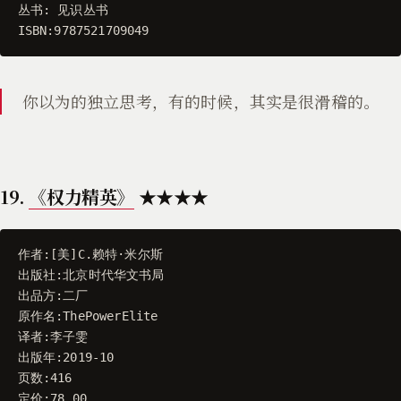
丛书
:
见识丛书
ISBN
:
9787521709049
你以为的独立思考，有的时候，其实是很滑稽的。
19.
《权力精英》
★★★★
作者
:[
美
]
C
.
赖特
·
米尔斯
出版社
:
北京时代华文书局
出品方
:
二厂
原作名
:
ThePowerElite
译者
:
李子雯
出版年
:
2019
-
10
页数
:
416
定价
:
78.00