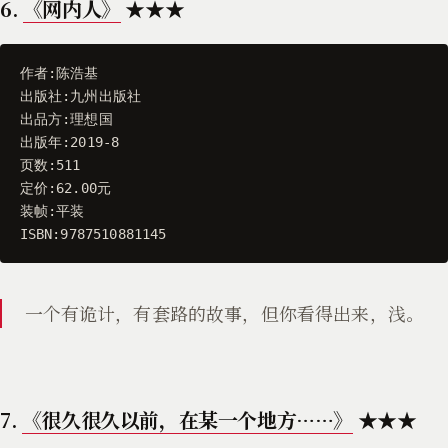
6.
《网内人》
★★★
作者
:
陈浩基
出版社
:
九州出版社
出品方
:
理想国
出版年
:
2019
-
8
页数
:
511
定价
:
62.00
元
装帧
:
平装
ISBN
:
9787510881145
一个有诡计，有套路的故事，但你看得出来，浅。
7.
《很久很久以前，在某一个地方……》
★★★