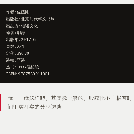
作者
:
佐藤刚
出版社
:
北京时代华文书局
出品方
:
领读文化
译者
:
胡静
出版年
:
2017
-
6
页数
:
224
定价
:
39.80
装帧
:
平装
丛书
:
MBA轻松读
ISBN
:
9787569911961
就……就这样吧，其实挺一般的，收获比不上极客时
间里实打实的分享访谈。