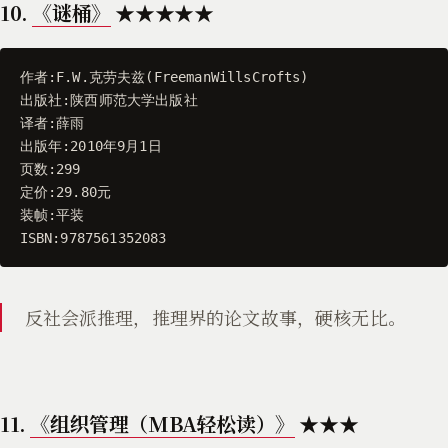
10.
《谜桶》
★★★★★
作者
:
F
.
W
.
克劳夫兹
(
FreemanWillsCrofts
)
出版社
:
陕西师范大学出版社
译者
:
薛雨
出版年
:
2010
年9月1日
页数
:
299
定价
:
29.80
元
装帧
:
平装
ISBN
:
9787561352083
反社会派推理，推理界的论文故事，硬核无比。
11.
《组织管理（MBA轻松读）》
★★★