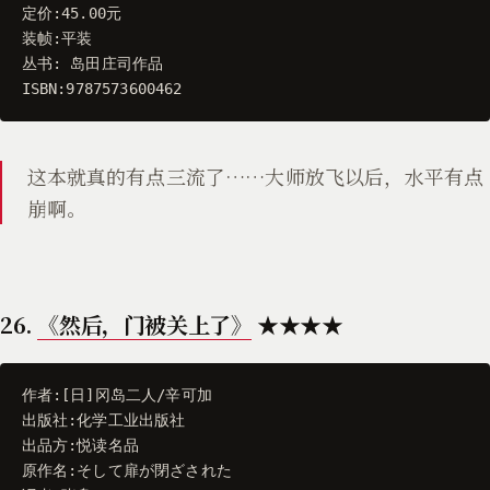
定价
:
45.00
元
装帧
:
平装
丛书
:
岛田庄司作品
ISBN
:
9787573600462
这本就真的有点三流了……大师放飞以后，水平有点
崩啊。
26.
《然后，门被关上了》
★★★★
作者
:[
日
]
冈岛二人
/
辛可加
出版社
:
化学工业出版社
出品方
:
悦读名品
原作名
:
そして扉が閉ざされた