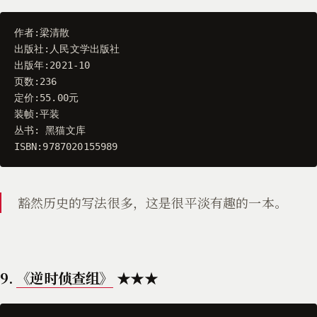
作者
:
梁清散
出版社
:
人民文学出版社
出版年
:
2021
-
10
页数
:
236
定价
:
55.00
元
装帧
:
平装
丛书
:
黑猫文库
ISBN
:
9787020155989
豁然历史的写法很多，这是很平淡有趣的一本。
9.
《逆时侦查组》
★★★