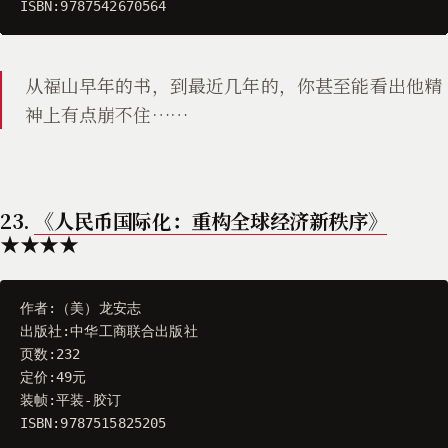
ISBN
:
9787542670564
从福山早年的书，到最近几年的，你甚至能看出他精
神上有点崩不住……
23.
《人民币国际化：重构全球经济新秩序》
★★★★
作者
:
（
美
）
龙安志
出版社
:
中华工商联合出版社
页数
:
232
定价
:
49
元
装帧
:
平装
-
胶订
ISBN
:
9787515825205