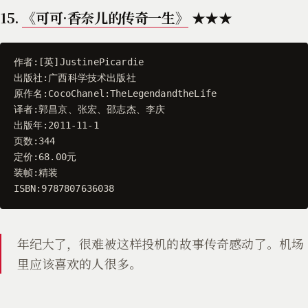
15.
《可可·香奈儿的传奇一生》
★★★
作者
:[
英
]
JustinePicardie
出版社
:
广西科学技术出版社
原作名
:
CocoChanel
:
TheLegendandtheLife
译者
:
郭昌京
、
张宏
、
邵志杰
、
李庆
出版年
:
2011
-
11
-
1
页数
:
344
定价
:
68.00
元
装帧
:
精装
ISBN
:
9787807636038
年纪大了，很难被这样投机的故事传奇感动了。机场
里应该喜欢的人很多。