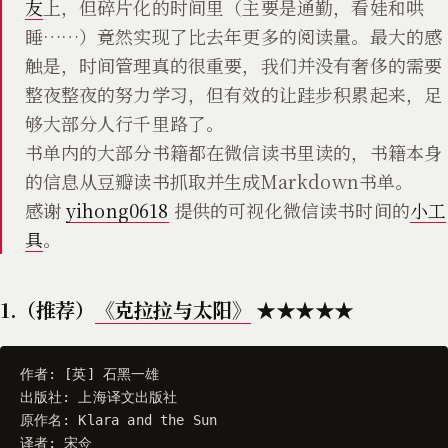
友
上，但碎片化的时间里（主要是通勤，看娃和哄
睡……）竟然实现了比去年更多的阅读量。最大的感
触是，时间管理真的很重要，我们并没有奢侈的需要
整夜整夜的努力学习，但有效的让跬步积累起来，足
够大部分人行千里路了。
书单内的大部分书籍都在微信读书里读的，书籍本身
的信息从豆瓣读书抓取并生成Markdown书单。
感谢
yihong0618
提供的可视化微信读书时间的
小工
具
。
1.（推荐）
《克拉拉与太阳》
★★★★★
作者
:
[
英
]
石黑一雄
出版社
:
上海译文出版社
原作名
:
Klara
and
the
Sun
译者
:
宋佥