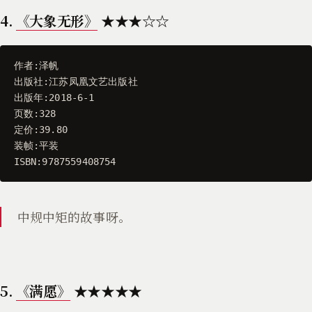
4.
《大象无形》
★★★☆☆
作者
:
泽帆
出版社
:
江苏凤凰文艺出版社
出版年
:
2018
-
6
-
1
页数
:
328
定价
:
39.80
装帧
:
平装
ISBN
:
9787559408754
中规中矩的故事呀。
5.
《满愿》
★★★★★