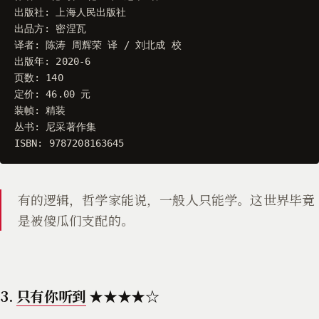
出版社
:
上海人民出版社
出品方
:
密涅瓦
译者
:
陈涛
周辉荣
译
/
刘北成
校
出版年
:
2020
-
6
页数
:
140
定价
:
46.00
元
装帧
:
精装
丛书
:
尼采著作集
ISBN
:
9787208163645
有的逻辑，哲学家能说，一般人只能学。这世界毕竟
是被傻瓜们支配的。
3.
只有你听到
★★★★☆