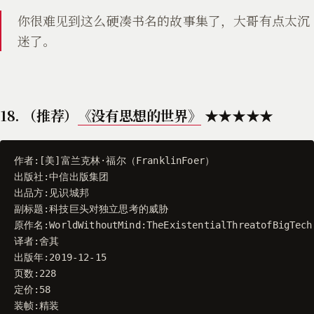
你很难见到这么硬凑书名的故事集了，大哥有点太沉
迷了。
18. （推荐）
《没有思想的世界》
★★★★★
作者
:[
美
]
富兰克林
·
福尔
（
FranklinFoer
）
出版社
:
中信出版集团
出品方
:
见识城邦
副标题
:
科技巨头对独立思考的威胁
原作名
:
WorldWithoutMind
:
TheExistentialThreatofBigTech
译者
:
舍其
出版年
:
2019
-
12
-
15
页数
:
228
定价
:
58
装帧
:
精装