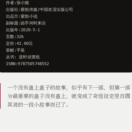
作者
:
张小猫
出版社
:
紫焰传媒
/
中国友谊出版公司
出品方
:
紫焰小说
副标题
:
凶手何时来访
出版年
:
2020
-
5
-
1
页数
:
326
定价
:
42.00
元
装帧
:
平装
丛书
:
逆时侦查组
ISBN
:
9787505748552
一个没有盖上盖子的故事，似乎有下一部，但第一部
分最重要的盖子没有盖上，就变成了奇怪设定里自圆
其说的一段小故事而已了。