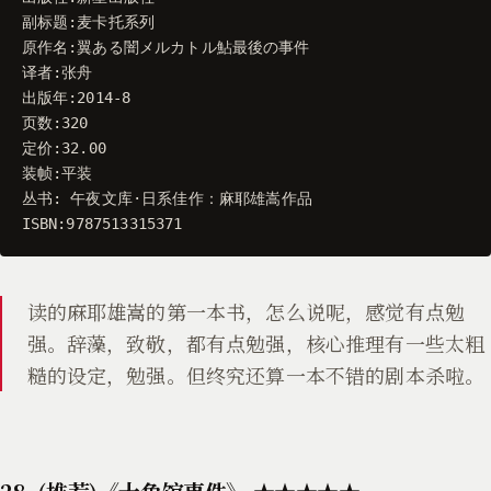
副标题
:
麦卡托系列
原作名
:
翼ある闇メルカトル鮎最後の事件
译者
:
张舟
出版年
:
2014
-
8
页数
:
320
定价
:
32.00
装帧
:
平装
丛书
:
午夜文库
·
日系佳作
：
麻耶雄嵩作品
ISBN
:
9787513315371
读的麻耶雄嵩的第一本书，怎么说呢，感觉有点勉
强。辞藻，致敬，都有点勉强，核心推理有一些太粗
糙的设定，勉强。但终究还算一本不错的剧本杀啦。