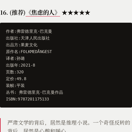
16. (推荐)
《焦虑的人》
★★★★★
作者
:
弗雷德里克
·
巴克曼
出版社
:
天津人民出版社
出品方
:
果麦文化
原作名
:
FOLKMEDÅNGEST
译者
:
孙璐
出版年
:
2021
-
8
页数
:
320
定价
:
49.8
装帧
:
平装
丛书
:
弗雷德里克
·
巴克曼作品
ISBN
:
9787201175133
严肃文学的背后，居然是推理小说。一个奇怪反转的
背后，居然是心酸和暖心。