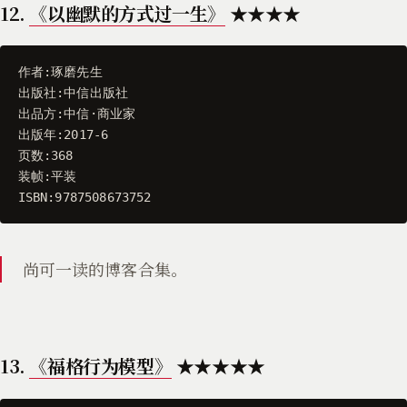
12.
《以幽默的方式过一生》
★★★★
作者
:
琢磨先生
出版社
:
中信出版社
出品方
:
中信
·
商业家
出版年
:
2017
-
6
页数
:
368
装帧
:
平装
ISBN
:
9787508673752
尚可一读的博客合集。
13.
《福格行为模型》
★★★★★