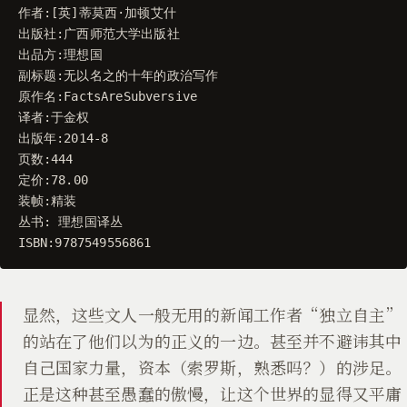
作者
:[
英
]
蒂莫西
·
加顿艾什
出版社
:
广西师范大学出版社
出品方
:
理想国
副标题
:
无以名之的十年的政治写作
原作名
:
FactsAreSubversive
译者
:
于金权
出版年
:
2014
-
8
页数
:
444
定价
:
78.00
装帧
:
精装
丛书
:
理想国译丛
ISBN
:
9787549556861
显然，这些文人一般无用的新闻工作者“独立自主”
的站在了他们以为的正义的一边。甚至并不避讳其中
自己国家力量，资本（索罗斯，熟悉吗？）的涉足。
正是这种甚至愚蠢的傲慢，让这个世界的显得又平庸