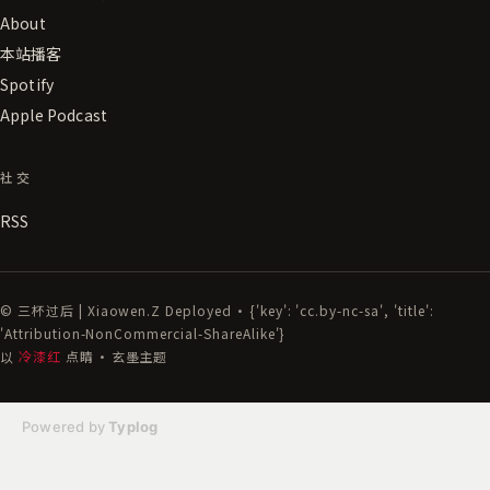
About
本站播客
Spotify
Apple Podcast
社交
RSS
© 三杯过后 | Xiaowen.Z Deployed · {'key': 'cc.by-nc-sa', 'title':
'Attribution-NonCommercial-ShareAlike'}
以
冷漆红
点睛 · 玄墨主题
Powered by
Typlog