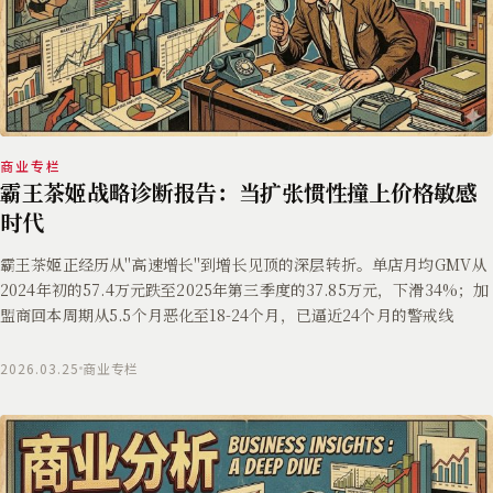
商业专栏
霸王茶姬战略诊断报告：当扩张惯性撞上价格敏感
时代
霸王茶姬正经历从"高速增长"到增长见顶的深层转折。单店月均GMV从
2024年初的57.4万元跌至2025年第三季度的37.85万元，下滑34%；加
盟商回本周期从5.5个月恶化至18-24个月，已逼近24个月的警戒线
2026.03.25
商业专栏