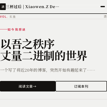
三杯过后 | Xiaowen.Z Deployed
酒
VOL.
玄墨
酒
如今我想说
以吾之秩序
丈量二进制的世界
一个写了将近20年的博客，突然开始有趣起来了……
阅读文章
→
订阅本刊