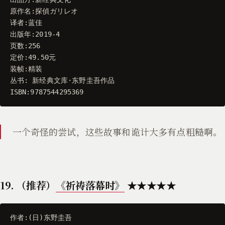
原作名
:
探偵ガリレオ
译者
:
蓝佳
出版年
:
2019
-
4
页数
:
256
定价
:
49.50
元
装帧
:
精装
丛书
:
新经典文库
·
东野圭吾作品
ISBN
:
9787544295369
一个奇怪的尝试，这些故事和诡计大多有点粗糙啊。
19. （推荐）
《祈祷落幕时》
★★★★★
作者
:(
日
)
东野圭吾