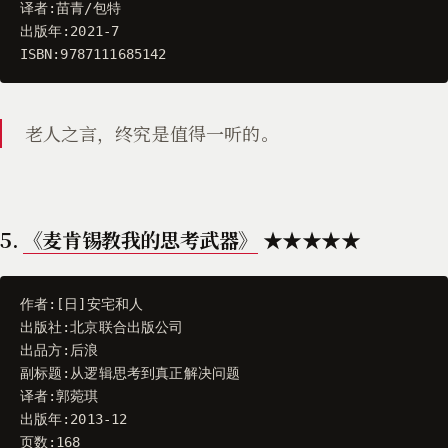
译者
:
苗青
/
包特
出版年
:
2021
-
7
ISBN
:
9787111685142
老人之言，终究是值得一听的。
5.
《麦肯锡教我的思考武器》
★★★★★
作者
:[
日
]
安宅和人
出版社
:
北京联合出版公司
出品方
:
后浪
副标题
:
从逻辑思考到真正解决问题
译者
:
郭菀琪
出版年
:
2013
-
12
页数
:
168