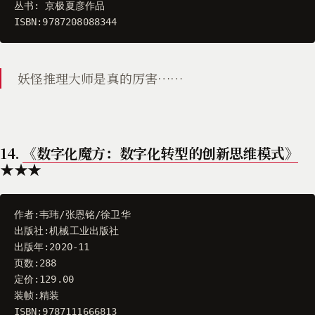
丛书
:
京极夏彦作品
ISBN
:
9787208088344
妖怪推理大师是真的厉害……
14.
《数字化魔方：数字化转型的创新思维模式》
★★★
作者
:
韦玮
/
张恩铭
/
徐卫华
出版社
:
机械工业出版社
出版年
:
2020
-
11
页数
:
288
定价
:
129.00
装帧
:
精装
ISBN
:
9787111666813