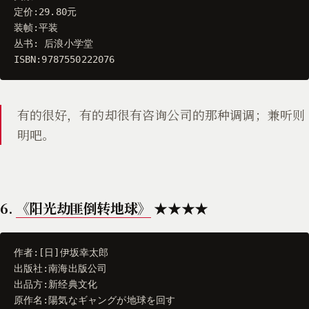
定价
:
29.80
元
装帧
:
平装
丛书
:
后浪小学堂
ISBN
:
9787550222076
有的很好，有的却很有咨询公司的那种调调；兼听则
明吧。
6.
《阳光劫匪倒转地球》
★★★★
作者
:[
日
]
伊坂幸太郎
出版社
:
南海出版公司
出品方
:
新经典文化
原作名
:
陽気なギャングが地球を回す