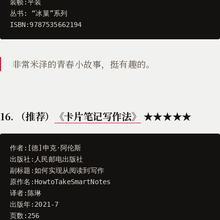
装帧
:
平装
丛书
:
“
冰菓
”
系列
ISBN
:
9787535662194
非常米泽的青春小故事，挺有趣的。
16. （推荐）
《卡片笔记写作法》
★★★★★
作者
:[
德
]
申克
·
阿伦斯
出版社
:
人民邮电出版社
副标题
:
如何实现从阅读到写作
原作名
:
HowtoTakeSmartNotes
译者
:
陈琳
出版年
:
2021
-
7
页数
:
256