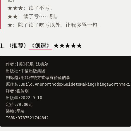
★★★：读了不亏。
★★：读了亏……别。
★：除了读了吃亏以外，让我多骂一句。
1. （推荐）
《创造》
★★★★★
作者
:[
美
]
托尼
·
法德尔
出版社
:
中信出版集团
副标题
:
用非传统方式做有价值的事
原作名
:
Build
:
AnUnorthodoxGuidetoMakingThingsWorthMaki
译者
:
崔传刚
出版年
:
2022
-
9
-
10
定价
:
79.00
元
装帧
:
平装
ISBN
:
9787521744842