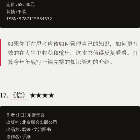
定价
:
69.80
元
装帧
:
平装
ISBN
:
9787115564672
如果你正在思考应该如何管理自己的知识，如何更有
效的在人生里收获和输出，这本书值得反复看看。打
算今年年底写一篇完整的知识管理的介绍。
17.
《信》
★★★★
作者
:[
日
]
东野圭吾
出版社
:
北京联合出版公司
出品方
:
磨铁
·
文治图书
原作名
:
手紙