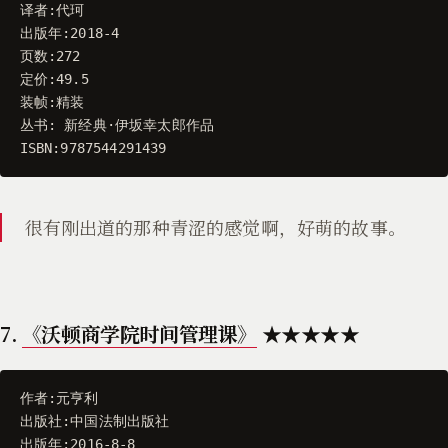
译者
:
代珂
出版年
:
2018
-
4
页数
:
272
定价
:
49.5
装帧
:
精装
丛书
:
新经典
·
伊坂幸太郎作品
ISBN
:
9787544291439
很有刚出道的那种青涩的感觉啊，好萌的故事。
7.
《沃顿商学院时间管理课》
★★★★★
作者
:
元亨利
出版社
:
中国法制出版社
出版年
:
2016
-
8
-
8