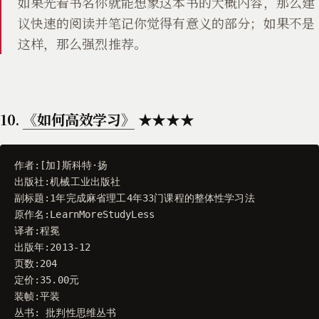
如果光看书名你就能想象这本书的大概内容，那么建
议快速的阅读并笔记你觉得有意义的部分；如果不是
这样，那么强烈推荐。
10.
《如何高效学习》
★★★★
作者
:[
加
]
斯科特
·
扬
出版社
:
机械工业出版社
副标题
:
1
年完成麻省理工4年33门课程的整体性学习法
原作名
:
LearnMoreStudyLess
译者
:
程冕
出版年
:
2013
-
12
页数
:
204
定价
:
35.00
元
装帧
:
平装
丛书
:
批判性思维丛书