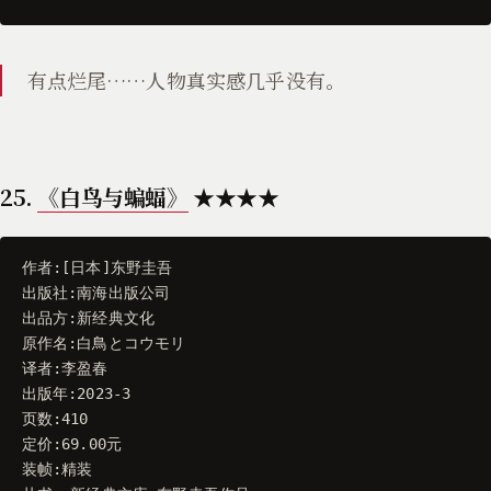
有点烂尾……人物真实感几乎没有。
25.
《白鸟与蝙蝠》
★★★★
作者
:[
日本
]
东野圭吾
出版社
:
南海出版公司
出品方
:
新经典文化
原作名
:
白鳥とコウモリ
译者
:
李盈春
出版年
:
2023
-
3
页数
:
410
定价
:
69.00
元
装帧
:
精装