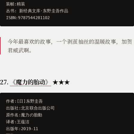
装帧
:
精装
丛书
:
新经典文库
·
东野圭吾作品
ISBN
:
9787544281102
今年最喜欢的故事，一个剥茧抽丝的温暖故事，加贺
君威武啊。
27.
《魔力的胎动》
★★★
作者
:[
日
]
东野圭吾
出版社
:
北京联合出版公司
原作名
:
魔力の胎動
译者
:
王蕴洁
出版年
:
2019
-
11