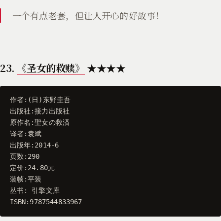
一个有点老套，但让人开心的好故事！
23.
《圣女的救赎》
★★★★
作者
:(
日
)
东野圭吾
出版社
:
接力出版社
原作名
:
聖女の救済
译者
:
袁斌
出版年
:
2014
-
6
页数
:
290
定价
:
24.80
元
装帧
:
平装
丛书
:
引擎文库
ISBN
:
9787544833967