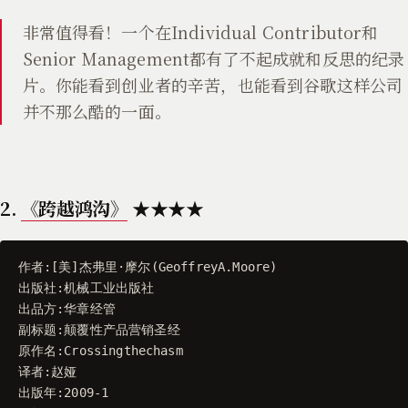
非常值得看！一个在Individual Contributor和
Senior Management都有了不起成就和反思的纪录
片。你能看到创业者的辛苦，也能看到谷歌这样公司
并不那么酷的一面。
2.
《跨越鸿沟》
★★★★
作者
:[
美
]
杰弗里
·
摩尔
(
GeoffreyA
.
Moore
)
出版社
:
机械工业出版社
出品方
:
华章经管
副标题
:
颠覆性产品营销圣经
原作名
:
Crossingthechasm
译者
:
赵娅
出版年
:
2009
-
1