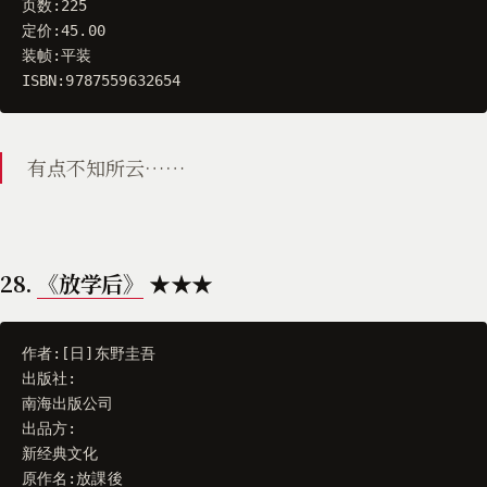
页数
:
225
定价
:
45.00
装帧
:
平装
ISBN
:
9787559632654
有点不知所云……
28.
《放学后》
★★★
作者
:[
日
]
东野圭吾
出版社
:
南海出版公司
出品方
:
新经典文化
原作名
:
放課後