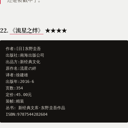
22.
《流星之绊》
★★★★
作者
:[
日
]
东野圭吾
出版社
:
南海出版公司
出品方
:
新经典文化
原作名
:
流星の絆
译者
:
徐建雄
出版年
:
2016
-
6
页数
:
354
定价
:
45.00
元
装帧
:
精装
丛书
:
新经典文库
·
东野圭吾作品
ISBN
:
9787544282604