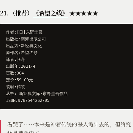
21. （推荐）
《希望之线》
★★★★★
作者
:[
日
]
东野圭吾
出版社
:
南海出版公司
出品方
:
新经典文化
原作名
:
希望の糸
译者
:
张舟
出版年
:
2021
-
4
页数
:
304
定价
:
59.00
元
装帧
:
精装
丛书
:
新经典文库
·
东野圭吾作品
ISBN
:
9787544262705
看哭了……本来是冲着传统的杀人诡计去的，但终究
还是被戳中了。