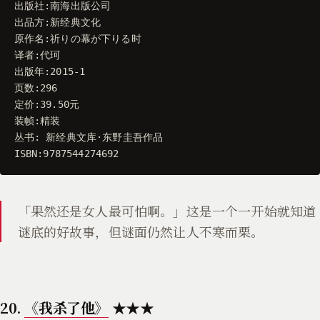
出版社
:
南海出版公司
出品方
:
新经典文化
原作名
:
祈りの幕が下りる时
译者
:
代珂
出版年
:
2015
-
1
页数
:
296
定价
:
39.50
元
装帧
:
精装
丛书
:
新经典文库
·
东野圭吾作品
ISBN
:
9787544274692
「果然还是女人最可怕啊。」这是一个一开始就知道
谜底的好故事，但谜面仍然让人不寒而栗。
20.
《我杀了他》
★★★