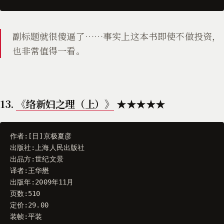
副标题就很傻逼了……事实上这本书即使不做投资，
也非常值得一看。
13.
《络新妇之理（上）》
★★★★★
作者
:[
日
]
京极夏彦
出版社
:
上海人民出版社
出品方
:
世纪文景
译者
:
王华懋
出版年
:
2009
年11月
页数
:
510
定价
:
29.00
装帧
:
平装