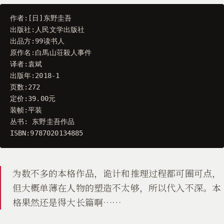
作者
:[
日
]
东野圭吾
出版社
:
人民文学出版社
出品方
:
99
读书人
原作名
:
白馬山荘殺人事件
译者
:
袁斌
出版年
:
2018
-
1
页数
:
272
定价
:
39.00
元
装帧
:
平装
丛书
:
东野圭吾作品
ISBN
:
9787020134885
为数不多的本格作品，诡计和推理过程都可圈可点，
但大概单薄在人物的塑造不太够，所以代入不深。本
格果然还是得大长篇啊……