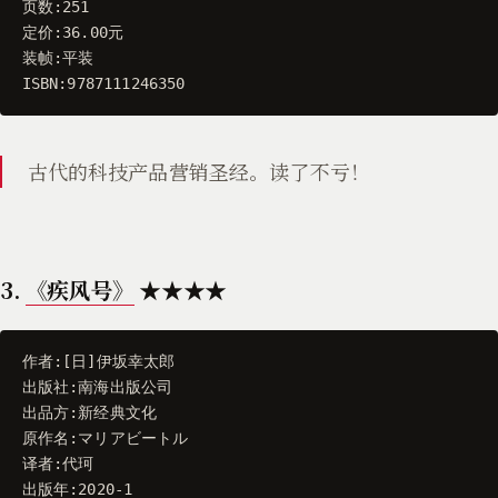
页数
:
251
定价
:
36.00
元
装帧
:
平装
ISBN
:
9787111246350
古代的科技产品营销圣经。读了不亏！
3.
《疾风号》
★★★★
作者
:[
日
]
伊坂幸太郎
出版社
:
南海出版公司
出品方
:
新经典文化
原作名
:
マリアビートル
译者
:
代珂
出版年
:
2020
-
1