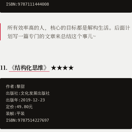
ISBN
:
9787111444008
所有效率高的人，核心的目标都是解构生活。后面计
划写一篇专门的文章来总结这个事儿~
11.
《结构化思维》
★★★★
作者
:
黎甜
出版社
:
文化发展出版社
出版年
:
2019
-
12
-
23
定价
:
49.80
元
装帧
:
平装
ISBN
:
9787514227697