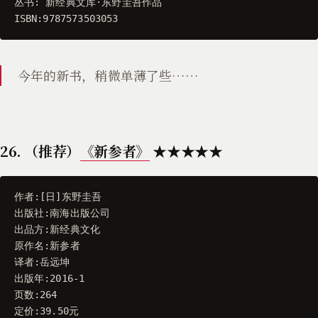
丛书
:
新经典文库
·
东野圭吾作品
ISBN
:
9787573503053
今年的新书，稍微单薄了些……
26. （推荐）
《新参者》
★★★★★
作者
:[
日
]
东野圭吾
出版社
:
南海出版公司
出品方
:
新经典文化
原作名
:
新参者
译者
:
岳远坤
出版年
:
2016
-
1
页数
:
264
定价
:
39.50
元