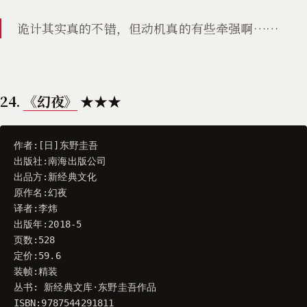
诡计其实真的不错，但动机真的有些牵强啊……
24.
《幻夜》
★★★
作者
:[
日
]
东野圭吾
出版社
:
南海出版公司
出品方
:
新经典文化
原作名
:
幻夜
译者
:
李炜
出版年
:
2018
-
5
页数
:
528
定价
:
59.6
装帧
:
精装
丛书
:
新经典文库
·
东野圭吾作品
ISBN
:
9787544291811