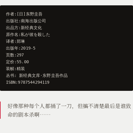
作者
:[
日
]
东野圭吾
出版社
:
南海出版公司
出品方
:
新经典文化
原作名
:
私が彼を殺した
译者
:
郑琳
出版年
:
2019
-
5
页数
:
297
定价
:
55.00
装帧
:
精装
丛书
:
新经典文库
·
东野圭吾作品
ISBN
:
9787544294119
好像那种每个人都捅了一刀，但搞不清楚最后是谁致
命的剧本杀啊……