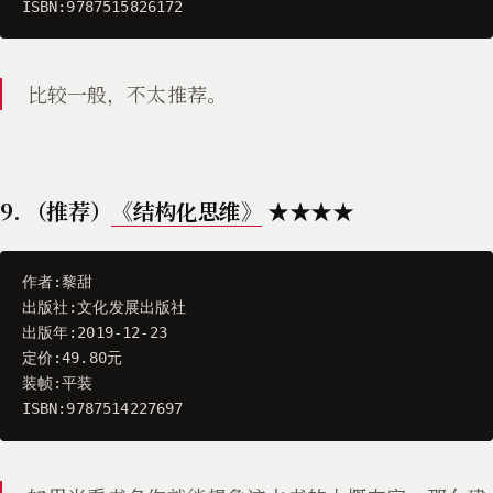
ISBN
:
9787515826172
比较一般，不太推荐。
9. （推荐）
《结构化思维》
★★★★
作者
:
黎甜
出版社
:
文化发展出版社
出版年
:
2019
-
12
-
23
定价
:
49.80
元
装帧
:
平装
ISBN
:
9787514227697