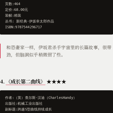
页数
:
464
定价
:
68.00
元
装帧
:
精装
丛书
:
新经典
·
伊坂幸太郎作品
ISBN
:
9787544296717
和恐妻家一样，伊坂君杀手宇宙里的长篇故事，很带
劲，但脑洞似乎稍微弱了些。
4.
《成长第二曲线》
★★★★
作者
:
（
英
）
查尔斯
·
汉迪
（
CharlesHandy
）
出版社
:
机械工业出版社
副标题
:
跨越S型曲线持续成长