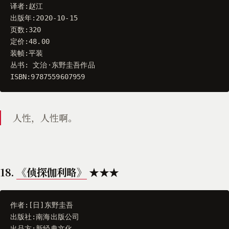
译者
:
赵江
出版年
:
2020
-
10
-
15
页数
:
320
定价
:
48.00
装帧
:
平装
丛书
:
文治
·
东野圭吾作品
ISBN
:
9787559607959
人性，人性啊。
18.
《侦探伽利略》
★★★
作者
:[
日
]
东野圭吾
出版社
:
南海出版公司
出品方
:
新经典文化