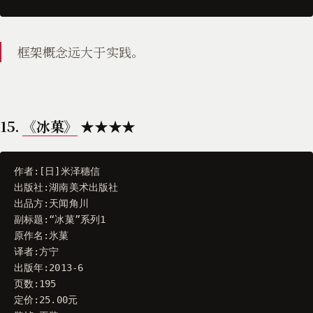
框架概念远大于实践。
15.
《冰菓》
★★★★
作者
:[
日
]
米泽穗信
出版社
:
湖南美术出版社
出品方
:
天闻角川
副标题
:
“
冰菓
”
系列1
原作名
:
氷菓
译者
:
方宁
出版年
:
2013
-
6
页数
:
195
定价
:
25.00
元