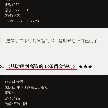
页数
:
252
定价
:
CNY36
.00
装帧
:
平装
ISBN
:
9787509372296
连读了三本时间管理的书，是时候总结自己的了！
8.
《从助理到高管的33条黄金法则》
★★★
作者
:
朴美玉
出版社
:
中华工商联合出版社
页数
:
240
定价
:
40
元
装帧
:
平装
-
胶订