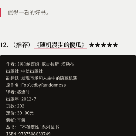
值得一看的好书。
12. （推荐）
《随机漫步的傻瓜》
★★★★★
作者
:[
美
]
纳西姆
·
尼古拉斯
·
塔勒布
出版社
:
中信出版社
副标题
:
发现市场和人生中的隐藏机遇
原作名
:
FooledbyRandomness
译者
:
盛逢时
出版年
:
2012
-
7
页数
:
202
定价
:
39.00
元
装帧
:
平装
丛书
:
“
不确定性
”
系列丛书
ISBN
:
9787508633749