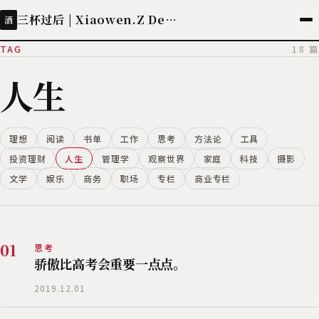
三杯过后 | Xiaowen.Z Deployed
酒
TAG
18 篇
人生
理想
阅读
书单
工作
思考
方法论
工具
投资理财
人生
管理学
观察世界
家庭
科技
摄影
文学
娱乐
商务
职场
专栏
商业专栏
01
思考
骄傲比高考会重要一点点。
2019.12.01