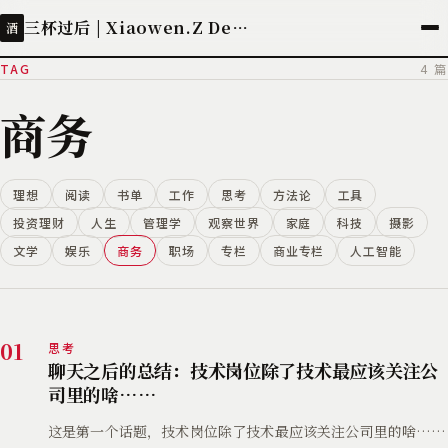
三杯过后 | Xiaowen.Z Deployed
酒
TAG
4 篇
商务
理想
阅读
书单
工作
思考
方法论
工具
投资理财
人生
管理学
观察世界
家庭
科技
摄影
文学
娱乐
商务
职场
专栏
商业专栏
人工智能
01
思考
聊天之后的总结：技术岗位除了技术最应该关注公
司里的啥……
这是第一个话题，技术岗位除了技术最应该关注公司里的啥……