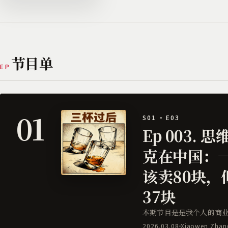
节目单
EP
01
S01 · E03
Ep 003.
克在中国：
该卖80块，
37块
本期节目是是我个人的商
2026.03.08
Xiaowen Zhan