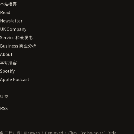
本站播客
Read
Newsletter
UK Company
Service 和爱发电
Business 商业分析
About
本站播客
Spotify
Apple Podcast
社交
RSS
© 三杯过后 | Xiaowen.Z Deployed · {'key': 'cc.by-nc-sa', 'title':