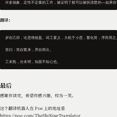
许多抽象，定性不定量的工作，被证明了都可以被拆清楚的——如果你
翻译：
岁在己卯，论思维链盈。词工要义，大机于小思，繁化简，序而用之。
答曰：简自繁来，序自简出。

工未熟，分未明，知面不知心也。
最后
感谢你读完，希望你感兴趣，权当一笑。
这个翻译机器人在 Poe 上的地址是
https://poe.com/TheShiKingTranslator