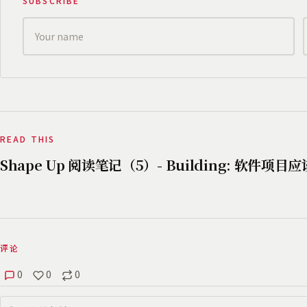
SUBSCRIBE
READ THIS
Shape Up 阅读笔记（5）- Building: 软件项