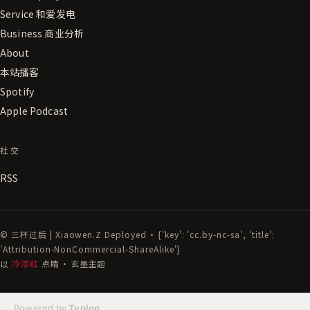
Service 和爱发电
Business 商业分析
About
本站播客
Spotify
Apple Podcast
社交
RSS
© 三杯过后 | Xiaowen.Z Deployed · {'key': 'cc.by-nc-sa', 'title':
'Attribution-NonCommercial-ShareAlike'}
以
冷漆红
点睛 · 玄墨主题
Powered by
Typlog