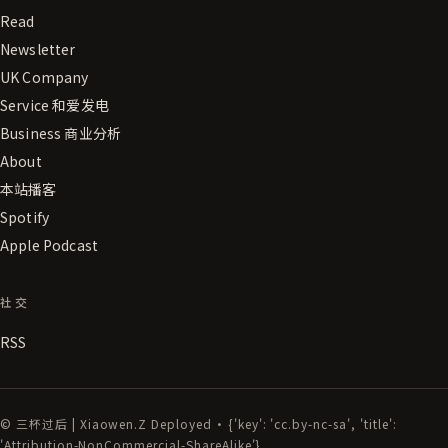
Read
Newsletter
UK Company
Service 和爱发电
Business 商业分析
About
本站播客
Spotify
Apple Podcast
社交
RSS
© 三杯过后 | Xiaowen.Z Deployed · {'key': 'cc.by-nc-sa', 'title':
'Attribution-NonCommercial-ShareAlike'}