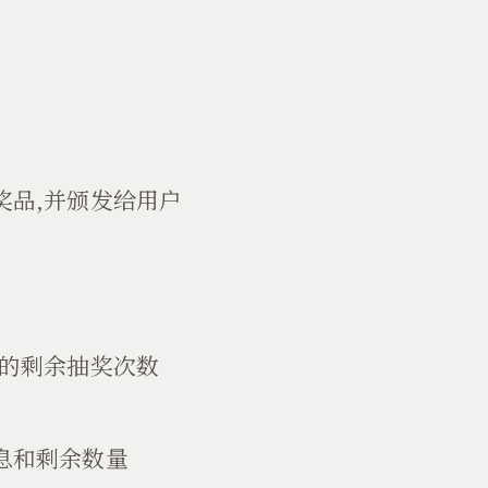
奖品,并颁发给用户
户的剩余抽奖次数
息和剩余数量