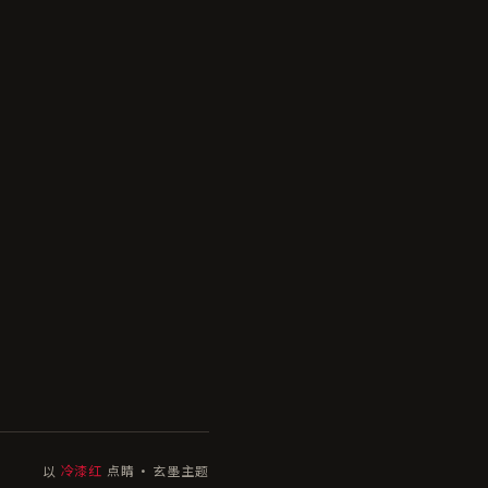
以
冷漆红
点睛 · 玄墨主题