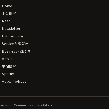
Home
本站播客
Read
Newsletter
UK Company
Service 和爱发电
Business 商业分析
About
本站播客
Spotify
Apple Podcast
bution-NonCommercial-ShareAlike'}