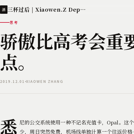
三杯过后 | Xiaowen.Z Deployed
酒
思考
骄傲比高考会重
点。
2019.12.01
XIAOWEN ZHANG
悉
尼的公交系统使用一种不记名充值卡，Opal。
少，周日突然免费，机场线单独计算一个往返价格