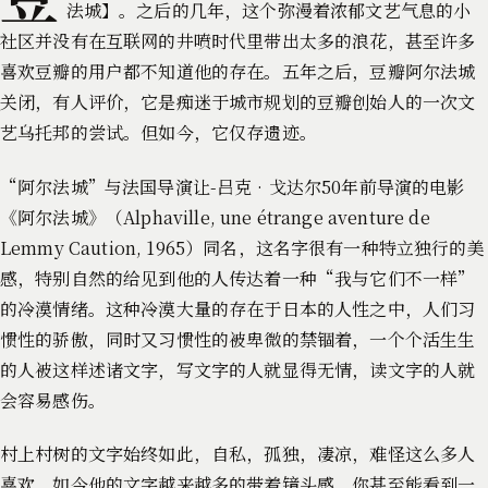
法城】。之后的几年，这个弥漫着浓郁文艺气息的小
社区并没有在互联网的井喷时代里带出太多的浪花，甚至许多
喜欢豆瓣的用户都不知道他的存在。五年之后，豆瓣阿尔法城
关闭，有人评价，它是痴迷于城市规划的豆瓣创始人的一次文
艺乌托邦的尝试。但如今，它仅存遗迹。
“阿尔法城”与法国导演让-吕克•戈达尔50年前导演的电影
《阿尔法城》（Alphaville, une étrange aventure de
Lemmy Caution, 1965）同名，这名字很有一种特立独行的美
感，特别自然的给见到他的人传达着一种“我与它们不一样”
的冷漠情绪。这种冷漠大量的存在于日本的人性之中，人们习
惯性的骄傲，同时又习惯性的被卑微的禁锢着，一个个活生生
的人被这样述诸文字，写文字的人就显得无情，读文字的人就
会容易感伤。
村上村树的文字始终如此，自私，孤独，凄凉，难怪这么多人
喜欢，如今他的文字越来越多的带着镜头感，你甚至能看到一