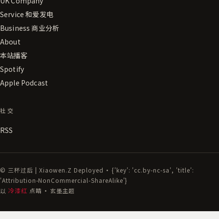
UK Company
Service 和爱发电
Business 商业分析
About
本站播客
Spotify
Apple Podcast
社交
RSS
© 三杯过后 | Xiaowen.Z Deployed · {'key': 'cc.by-nc-sa', 'title':
'Attribution-NonCommercial-ShareAlike'}
以
冷漆红
点睛 · 玄墨主题