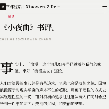
三杯过后 | Xiaowen.Z Deployed
酒
阅读
《小夜曲》书评。
2012.08.15
XIAOWEN ZHANG
事
实上，「浪漫」这个词儿如今早已透着些俗气的味
道。幸好「浪漫主义」还没。
人们对浪漫的事儿总是有些追求，至差也会是叹惋之情。因为
浪漫源于对现实平庸的麻木不仁的超脱，用更不理性的方式去
实现理性里的一切，而对浪漫的追求往往意味着人们同时希望
得到一件事的两面：美丽的过程，和美丽的结果。