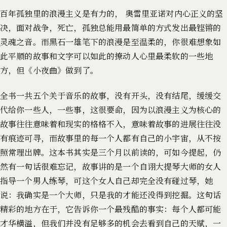
百年孤独里的浪漫主义是有力的， 奥雷里亚诺对内心正义的坚
决，面对战争，死亡，孤独总能用最简单的方式发出最铿锵的
灵魂之音。而黑石一雄笔下的浪漫是至温柔的，你很难想象如
此平顺的故事和文字可以如此的撩动人心里最柔软的一些地
方，但《小夜曲》做到了。
全书一共五个关于音乐的故事，没有开头，没有结尾，缓缓交
代给你一些人，一些事，这很要命，因为以浪漫主义为核心的
故事往往意味着和现实的格格不入，意味着故事的进展往往没
有痕迹可寻，而故事里的每一个人都有自己的小宇宙，从不按
照常理出牌。这本书其实是三个月以前读的，可如今提起，仍
然有一句话很难忘记，故事讲的是一个自诩大提琴大师的女人
指导一个男人练琴，可这个女人自己却完全没有碰过琴，她
说：我确实是一个大师，只是我的才能还没得到挖掘。这句话
精彩的地方在于，它告诉你一个最残酷的事实：每个人都可能
才华横溢，但我们并没有足够多的机会去看到自己的天赋，一