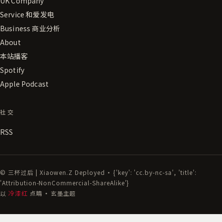
UK Company
Service 和爱发电
Business 商业分析
About
本站播客
Spotify
Apple Podcast
社交
RSS
© 三杯过后 | Xiaowen.Z Deployed · {'key': 'cc.by-nc-sa', 'title':
'Attribution-NonCommercial-ShareAlike'}
以
冷漆红
点睛 · 玄墨主题