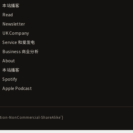
本站播客
Read
Newsletter
UK Company
Service 和爱发电
Business 商业分析
About
本站播客
Spotify
Apple Podcast
bution-NonCommercial-ShareAlike'}