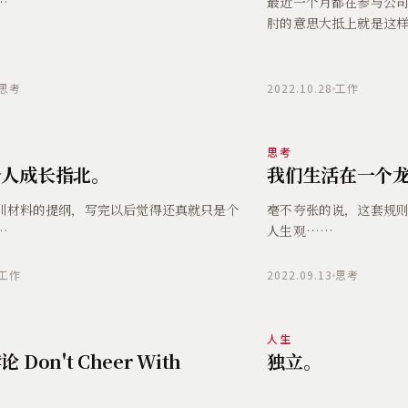
…
最近一个月都在参与公
肘的意思大抵上就是这
思考
2022.10.28
工作
思考
个人成长指北。
我们生活在一个
训材料的提纲，写完以后觉得还真就只是个
毫不夸张的说，这套规
…
人生观……
工作
2022.09.13
思考
人生
Don't Cheer With
独立。