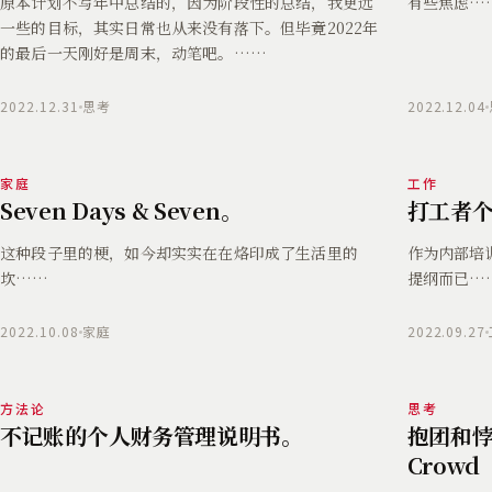
原本计划不写年中总结的，因为阶段性的总结，我更远
有些焦虑…
一些的目标，其实日常也从来没有落下。但毕竟2022年
的最后一天刚好是周末，动笔吧。……
2022.12.31
思考
2022.12.04
家庭
工作
Seven Days & Seven。
打工者
这种段子里的梗，如今却实实在在烙印成了生活里的
作为内部培
坎……
提纲而已…
2022.10.08
家庭
2022.09.27
方法论
思考
不记账的个人财务管理说明书。
抱团和悖论 
Crowd