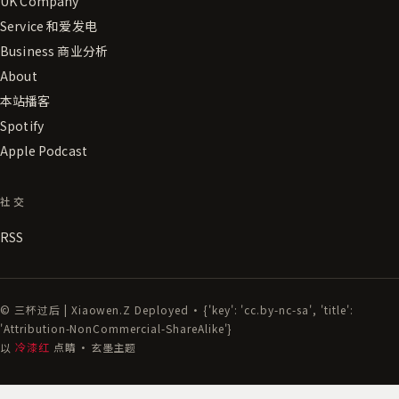
UK Company
Service 和爱发电
Business 商业分析
About
本站播客
Spotify
Apple Podcast
社交
RSS
© 三杯过后 | Xiaowen.Z Deployed · {'key': 'cc.by-nc-sa', 'title':
'Attribution-NonCommercial-ShareAlike'}
以
冷漆红
点睛 · 玄墨主题